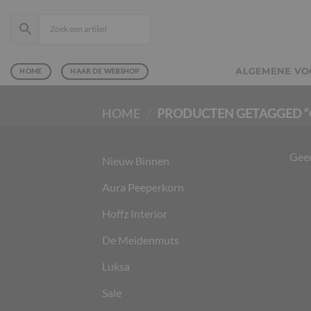
Ga
naar
inhoud
ALGEMENE V
HOME
NAAR DE WEBSHOP
HOME
/
PRODUCTEN GETAGGED “O
Geen
Nieuw Binnen
Aura Peeperkorn
Hoffz Interior
De Meidenmuts
Luksa
Sale