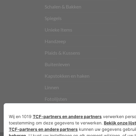
Schalen & Bakken
Spiegels
Unieke Items
Handzeep
Plaids & Kussens
Buitenleven
Kapstokken en haken
Linnen
Fotolijsten
Vloerkleden