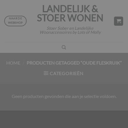
Ga
LANDELIJK &
naar
STOER WONEN
inhoud
NAAR DE
WEBSHOP
Stoer Sober en Landelijke
Woonaccessoires by Lots of Molly
HOME
/
PRODUCTEN GETAGGED “OUDE FLESKRUIK”
CATEGORIEËN
Geen producten gevonden die aan je selectie voldoen.