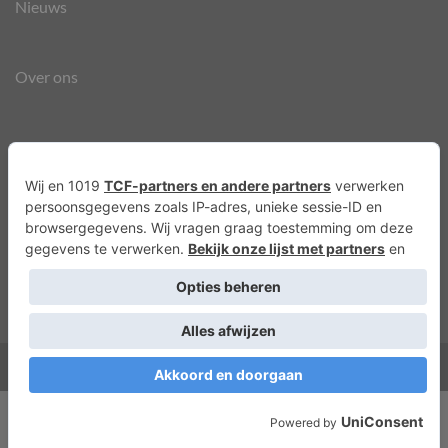
Nieuws
Over ons
Agenda
Privacyverklaring
Cookies
Copyright 2026 ©
Lots of Molly