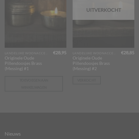
UITVERKOCHT
€
28,95
€
28,85
LANDELIJKE WOONACCESSOIRES
LANDELIJKE WOONACCESSOIRES
Originele Oude
Originele Oude
Pillendoosjes Brass
Pillendoosjes Brass
(Messing) #1
(Messing) #2
TOEVOEGEN AAN
VERKOCHT
WINKELWAGEN
Nieuws