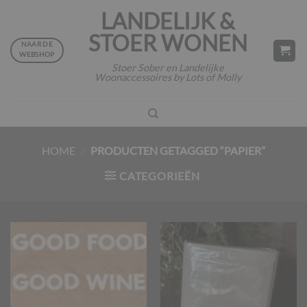
Ga
LANDELIJK &
naar
STOER WONEN
inhoud
NAAR DE
WEBSHOP
Stoer Sober en Landelijke
Woonaccessoires by Lots of Molly
HOME
/
PRODUCTEN GETAGGED “PAPIER”
CATEGORIEËN