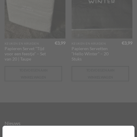
€
3,99
€
3,99
KEUKEN EN KRUIDEN
KEUKEN EN KRUIDEN
Papieren Servet “Tijd
Papieren Servetten
voor een feestje” – Set
“Hello Winter” – 20
van 20 | Taupe
Stuks
TOEVOEGEN AAN
TOEVOEGEN AAN
WINKELWAGEN
WINKELWAGEN
Nieuws