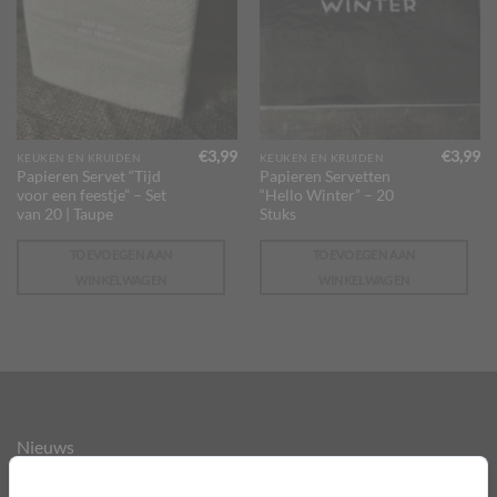
€
3,99
€
3,99
KEUKEN EN KRUIDEN
KEUKEN EN KRUIDEN
Papieren Servet “Tijd
Papieren Servetten
voor een feestje” – Set
“Hello Winter” – 20
van 20 | Taupe
Stuks
TOEVOEGEN AAN
TOEVOEGEN AAN
WINKELWAGEN
WINKELWAGEN
Nieuws