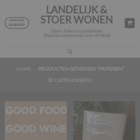
Ga
LANDELIJK &
naar
STOER WONEN
inhoud
NAAR DE
WEBSHOP
Stoer Sober en Landelijke
Woonaccessoires by Lots of Molly
HOME
/
PRODUCTEN GETAGGED “PAPIEREN”
CATEGORIEËN