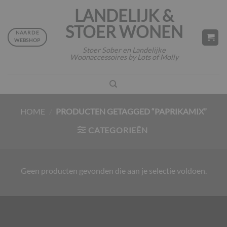
Ga
LANDELIJK &
naar
STOER WONEN
inhoud
NAAR DE
WEBSHOP
Stoer Sober en Landelijke
Woonaccessoires by Lots of Molly
HOME
/
PRODUCTEN GETAGGED “PAPRIKAMIX”
CATEGORIEËN
Geen producten gevonden die aan je selectie voldoen.