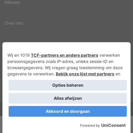
Nieuws
Over ons
Agenda
Privacyverklaring
Cookies
Copyright 2026 ©
Lots of Molly