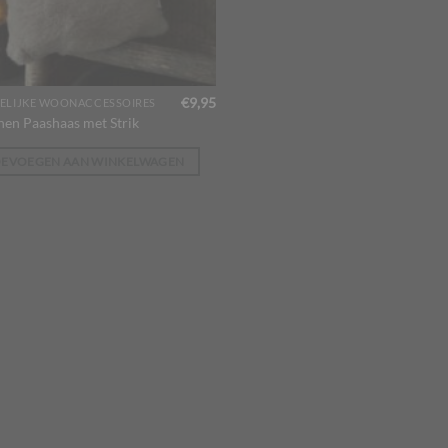
€
9,95
ELIJKE WOONACCESSOIRES
hen Paashaas met Strik
OEVOEGEN AAN WINKELWAGEN