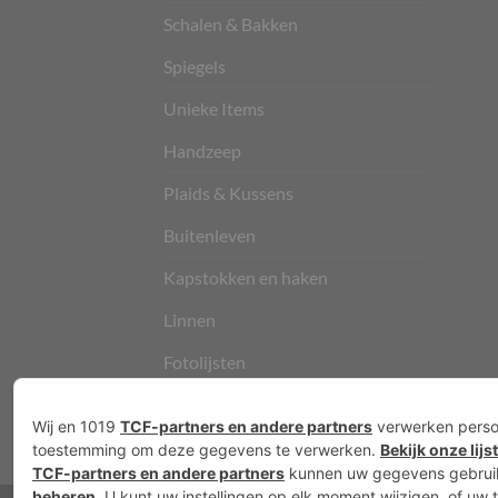
Schalen & Bakken
Spiegels
Unieke Items
Handzeep
Plaids & Kussens
Buitenleven
Kapstokken en haken
Linnen
Fotolijsten
Vloerkleden