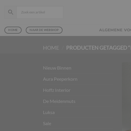
Ga
naar
inhoud
ALGEMENE V
HOME
NAAR DE WEBSHOP
HOME
/
PRODUCTEN GETAGGED “
Nieuw Binnen
Aura Peeperkorn
Hoffz Interior
De Meidenmuts
Luksa
Sale