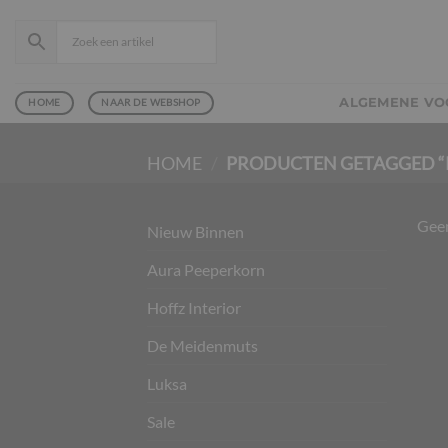
Ga
naar
inhoud
ALGEMENE V
HOME
NAAR DE WEBSHOP
HOME
/
PRODUCTEN GETAGGED “
Geen
Nieuw Binnen
Aura Peeperkorn
Hoffz Interior
De Meidenmuts
Luksa
Sale