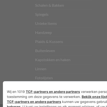
Schalen & Bakken
Spiegels
Unieke Items
Handzeep
Plaids & Kussens
Buitenleven
Kapstokken en haken
Linnen
Fotolijsten
Vloerkleden