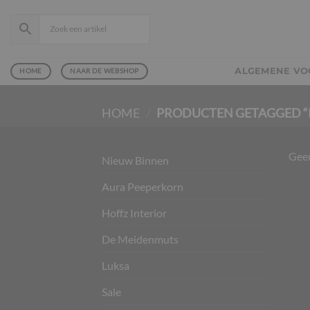
Ga
naar
inhoud
ALGEMENE V
HOME
NAAR DE WEBSHOP
HOME
/
PRODUCTEN GETAGGED “
Geen
Nieuw Binnen
Aura Peeperkorn
Hoffz Interior
De Meidenmuts
Luksa
Sale