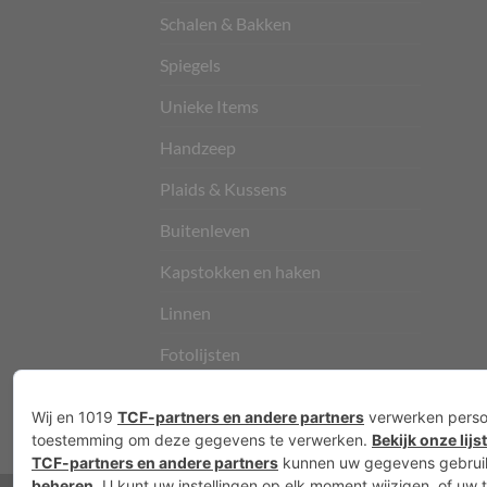
Schalen & Bakken
Spiegels
Unieke Items
Handzeep
Plaids & Kussens
Buitenleven
Kapstokken en haken
Linnen
Fotolijsten
Vloerkleden