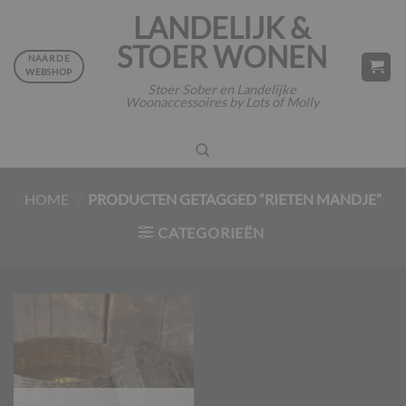
Ga
LANDELIJK &
naar
STOER WONEN
inhoud
NAAR DE
WEBSHOP
Stoer Sober en Landelijke
Woonaccessoires by Lots of Molly
HOME
/
PRODUCTEN GETAGGED “RIETEN MANDJE”
CATEGORIEËN