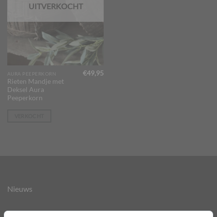
UITVERKOCHT
€
49,95
AURA PEEPERKORN
Rieten Mandje met
Deksel Aura
Peeperkorn
VERKOCHT
Nieuws