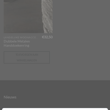
€
32,50
LANDELIJKE WOONACCESSOIRES
Dubbele Metalen
Handdoekenring
TOEVOEGEN AAN
WINKELWAGEN
Nieuws