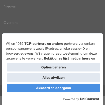
Nieuws
Over ons
Agenda
Privacyverklaring
Cookies
Copyright 2026 ©
Lots of Molly