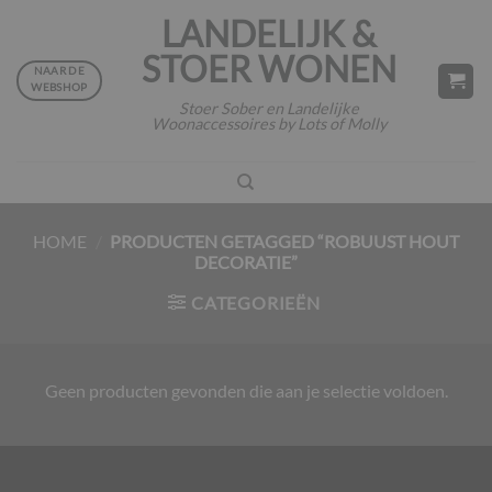
Ga
LANDELIJK &
naar
STOER WONEN
inhoud
NAAR DE
WEBSHOP
Stoer Sober en Landelijke
Woonaccessoires by Lots of Molly
HOME
/
PRODUCTEN GETAGGED “ROBUUST HOUT
DECORATIE”
CATEGORIEËN
Geen producten gevonden die aan je selectie voldoen.