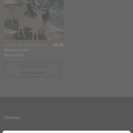
€
6,95
LANDELIJKE WOONACCESSOIRES
Metalen Hert –
Roestkleur
TOEVOEGEN AAN
WINKELWAGEN
Nieuws