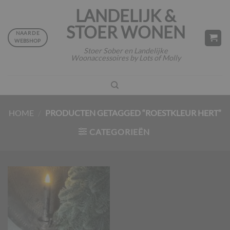
Ga
LANDELIJK &
naar
STOER WONEN
inhoud
NAAR DE
WEBSHOP
Stoer Sober en Landelijke
Woonaccessoires by Lots of Molly
HOME
/
PRODUCTEN GETAGGED “ROESTKLEUR HERT”
CATEGORIEËN