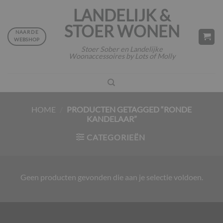
Ga
LANDELIJK &
naar
STOER WONEN
inhoud
NAAR DE
WEBSHOP
Stoer Sober en Landelijke
Woonaccessoires by Lots of Molly
HOME
/
PRODUCTEN GETAGGED “RONDE
KANDELAAR”
CATEGORIEËN
Geen producten gevonden die aan je selectie voldoen.