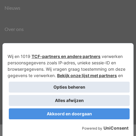
Nieuws
Over ons
Agenda
Privacyverklaring
Cookies
Copyright 2026 ©
Lots of Molly