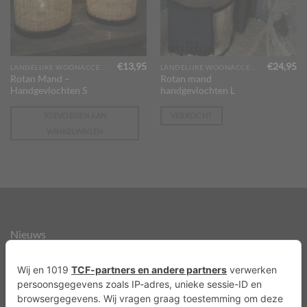
€
13,95
€
24,95
LANDELIJKE WOONACCESSOIRES
LANDELIJKE WOONACCESSOIRES
Rotan Mand –
Rotan mand
Handgevlochten S
handgevlochten L
TOEVOEGEN AAN
VERKOCHT
WINKELWAGEN
Nieuws
Over ons