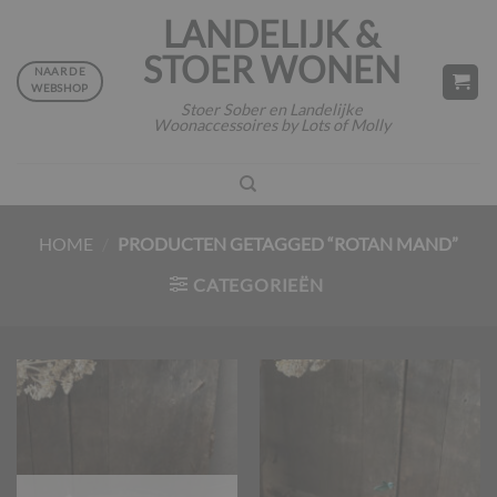
Ga
LANDELIJK &
naar
STOER WONEN
inhoud
NAAR DE
WEBSHOP
Stoer Sober en Landelijke
Woonaccessoires by Lots of Molly
HOME
/
PRODUCTEN GETAGGED “ROTAN MAND”
CATEGORIEËN