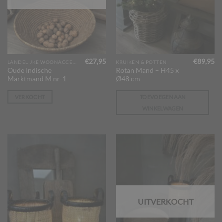
€
27,95
€
89,95
LANDELIJKE WOONACCESSOIRES
KRUIKEN & POTTEN
Oude Indische
Rotan Mand – H45 x
Marktmand M nr-1
Ø48 cm
VERKOCHT
TOEVOEGEN AAN
WINKELWAGEN
UITVERKOCHT