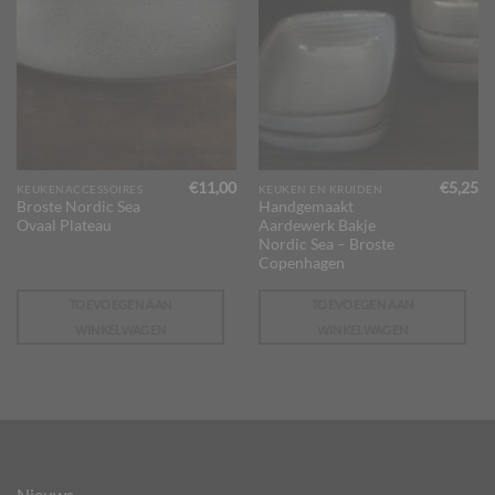
€
11,00
€
5,25
KEUKENACCESSOIRES
KEUKEN EN KRUIDEN
Broste Nordic Sea
Handgemaakt
Ovaal Plateau
Aardewerk Bakje
Nordic Sea – Broste
Copenhagen
TOEVOEGEN AAN
TOEVOEGEN AAN
WINKELWAGEN
WINKELWAGEN
Nieuws