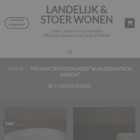
Ga
LANDELIJK &
naar
STOER WONEN
inhoud
NAAR DE
WEBSHOP
Stoer Sober en Landelijke
Woonaccessoires by Lots of Molly
HOME
/
PRODUCTEN GETAGGED “SCANDINAVISCH
DESIGN”
CATEGORIEËN
Sale!