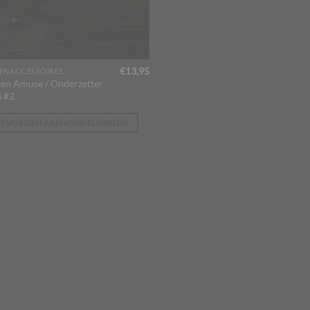
€
13,95
ENACCESSOIRES
en Amuse / Onderzetter
 #2
OEVOEGEN AAN WINKELWAGEN