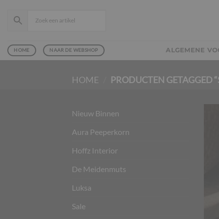
Ga
naar
inhoud
ALGEMENE V
HOME
NAAR DE WEBSHOP
HOME
/
PRODUCTEN GETAGGED “
Nieuw Binnen
Aura Peeperkorn
Hoffz Interior
De Meidenmuts
Luksa
Sale