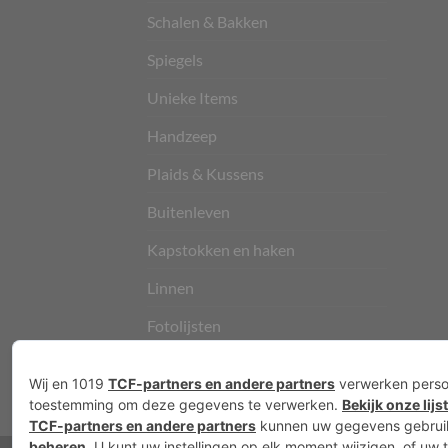
Schalen & Bakken
Spiegels
Unieke Items
Handzeep
Plaids & Kussens
Buitenleven
Kapstokken en haken
Linnen
Fotolijsten
Vloerkleden