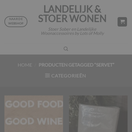
Ga
LANDELIJK &
naar
STOER WONEN
inhoud
NAAR DE
WEBSHOP
Stoer Sober en Landelijke
Woonaccessoires by Lots of Molly
HOME
/
PRODUCTEN GETAGGED “SERVET”
CATEGORIEËN