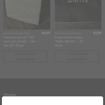
€
3,99
€
3,99
KEUKEN EN KRUIDEN
KEUKEN EN KRUIDEN
Papieren Servet “Tijd
Papieren Servetten
voor een feestje” – Set
“Hello Winter” – 20
van 20 | Taupe
Stuks
TOEVOEGEN AAN
TOEVOEGEN AAN
WINKELWAGEN
WINKELWAGEN
Nieuws