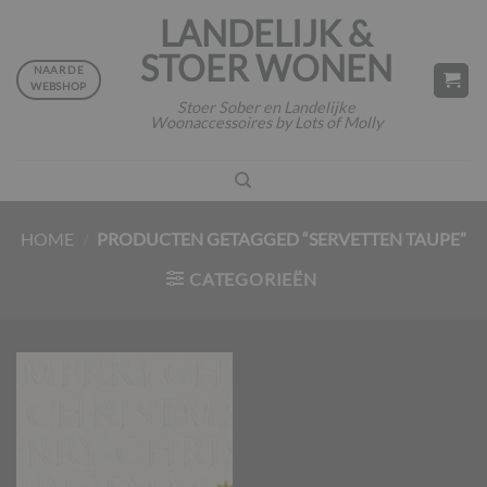
Ga
LANDELIJK &
naar
STOER WONEN
inhoud
NAAR DE
WEBSHOP
Stoer Sober en Landelijke
Woonaccessoires by Lots of Molly
HOME
/
PRODUCTEN GETAGGED “SERVETTEN TAUPE”
CATEGORIEËN