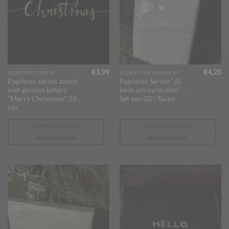
€
3,99
€
4,25
KERSTDECORATIE
KEUKEN EN KRUIDEN
Papieren servet zwart
Papieren Servet “Jij
met gouden letters
bent om op te eten” –
“Merry Christmas” 33
Set van 20 | Taupe
cm
TOEVOEGEN AAN
TOEVOEGEN AAN
WINKELWAGEN
WINKELWAGEN