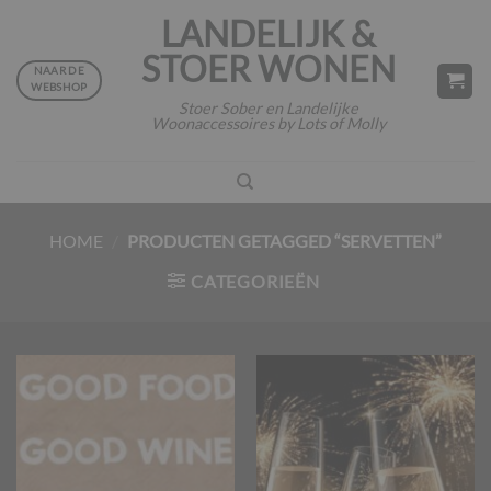
Ga
LANDELIJK &
naar
STOER WONEN
inhoud
NAAR DE
WEBSHOP
Stoer Sober en Landelijke
Woonaccessoires by Lots of Molly
HOME
/
PRODUCTEN GETAGGED “SERVETTEN”
CATEGORIEËN