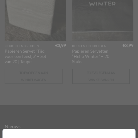
€
3,99
€
3,99
KEUKEN EN KRUIDEN
KEUKEN EN KRUIDEN
Papieren Servet “Tijd
Papieren Servetten
voor een feestje” – Set
“Hello Winter” – 20
van 20 | Taupe
Stuks
TOEVOEGEN AAN
TOEVOEGEN AAN
WINKELWAGEN
WINKELWAGEN
Nieuws