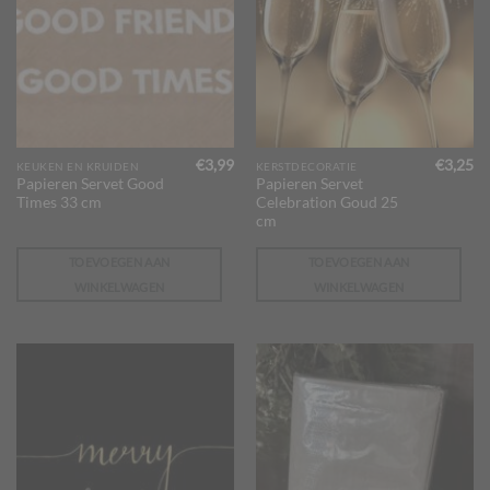
€
3,99
€
3,25
KEUKEN EN KRUIDEN
KERSTDECORATIE
Papieren Servet Good
Papieren Servet
Times 33 cm
Celebration Goud 25
cm
TOEVOEGEN AAN
TOEVOEGEN AAN
WINKELWAGEN
WINKELWAGEN