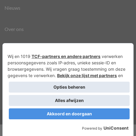
Nieuws
Over ons
Agenda
Privacyverklaring
Cookies
Copyright 2026 ©
Lots of Molly