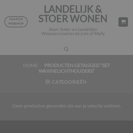
Ga
LANDELIJK &
naar
STOER WONEN
inhoud
NAAR DE
WEBSHOP
Stoer Sober en Landelijke
Woonaccessoires by Lots of Molly
HOME
/
PRODUCTEN GETAGGED “SET
WAXINELICHTHOUDERS”
CATEGORIEËN
Geen producten gevonden die aan je selectie voldoen.