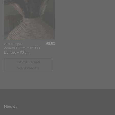
€
8,50
VERLICHTING
Zwarte Pluim met LED
Lichtjes – 90 cm
TOEVOEGEN AAN
WINKELWAGEN
Nieuws