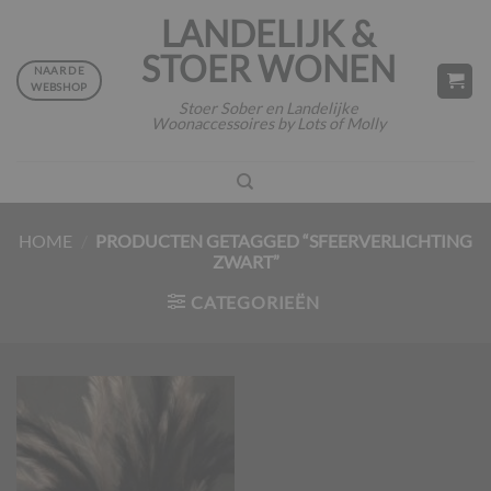
Ga
LANDELIJK &
naar
STOER WONEN
inhoud
NAAR DE
WEBSHOP
Stoer Sober en Landelijke
Woonaccessoires by Lots of Molly
HOME
/
PRODUCTEN GETAGGED “SFEERVERLICHTING
ZWART”
CATEGORIEËN