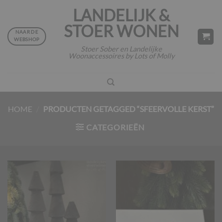
Ga
LANDELIJK &
naar
STOER WONEN
inhoud
NAAR DE
WEBSHOP
Stoer Sober en Landelijke
Woonaccessoires by Lots of Molly
HOME
/
PRODUCTEN GETAGGED “SFEERVOLLE KERST”
CATEGORIEËN