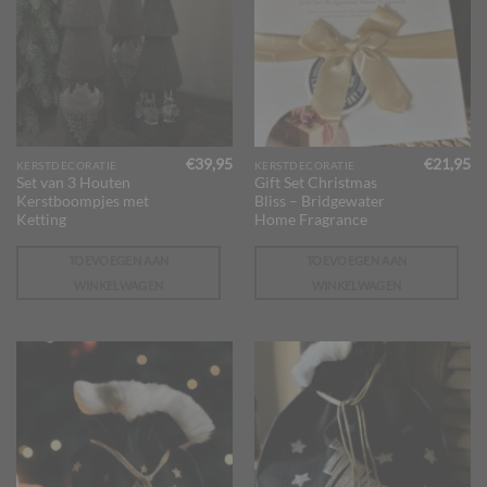
€
39,95
€
21,95
KERSTDECORATIE
KERSTDECORATIE
Set van 3 Houten
Gift Set Christmas
Kerstboompjes met
Bliss – Bridgewater
Ketting
Home Fragrance
TOEVOEGEN AAN
TOEVOEGEN AAN
WINKELWAGEN
WINKELWAGEN