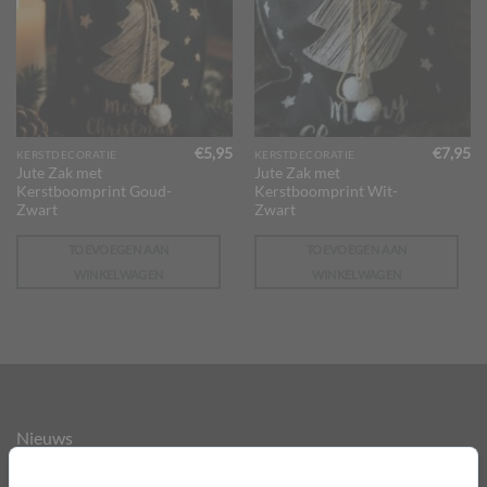
€
5,95
€
7,95
KERSTDECORATIE
KERSTDECORATIE
Jute Zak met
Jute Zak met
Kerstboomprint Goud-
Kerstboomprint Wit-
Zwart
Zwart
TOEVOEGEN AAN
TOEVOEGEN AAN
WINKELWAGEN
WINKELWAGEN
Nieuws