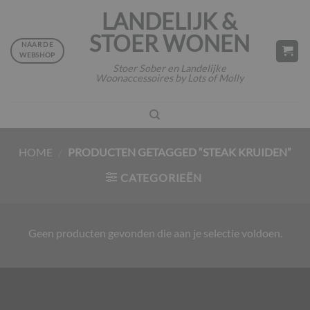
Ga
LANDELIJK &
naar
STOER WONEN
inhoud
NAAR DE
WEBSHOP
Stoer Sober en Landelijke
Woonaccessoires by Lots of Molly
HOME
/
PRODUCTEN GETAGGED “STEAK KRUIDEN”
CATEGORIEËN
Geen producten gevonden die aan je selectie voldoen.