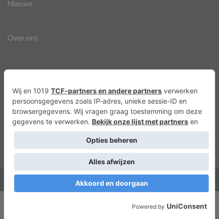
Nieuws
Over ons
Agenda
Privacyverklaring
Cookies
Copyright 2026 ©
Lots of Molly