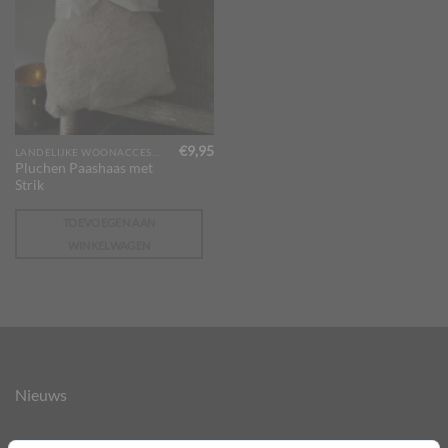
€
9,95
LANDELIJKE WOONACCESSOIRES
Pluchen Paashaas met
Strik
TOEVOEGEN AAN
WINKELWAGEN
Nieuws