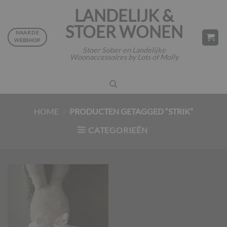
Ga
LANDELIJK &
naar
STOER WONEN
inhoud
NAAR DE
WEBSHOP
Stoer Sober en Landelijke
Woonaccessoires by Lots of Molly
HOME
/
PRODUCTEN GETAGGED “STRIK”
CATEGORIEËN