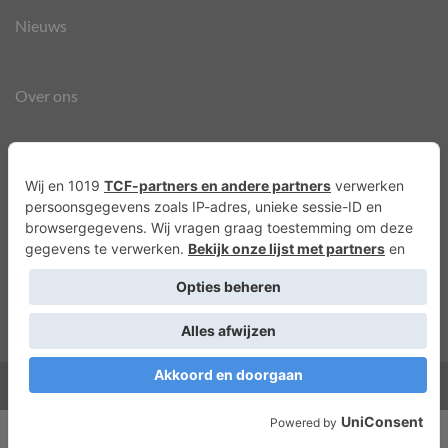
Nieuws
Over ons
Agenda
Privacyverklaring
Cookies
Copyright 2026 ©
Lots of Molly