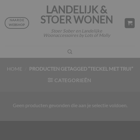
Ga
LANDELIJK &
naar
STOER WONEN
inhoud
NAAR DE
WEBSHOP
Stoer Sober en Landelijke
Woonaccessoires by Lots of Molly
HOME
/
PRODUCTEN GETAGGED “TECKEL MET TRUI”
CATEGORIEËN
Geen producten gevonden die aan je selectie voldoen.