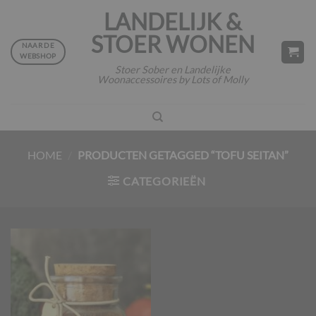
Ga
LANDELIJK &
naar
STOER WONEN
inhoud
NAAR DE
WEBSHOP
Stoer Sober en Landelijke
Woonaccessoires by Lots of Molly
HOME
/
PRODUCTEN GETAGGED “TOFU SEITAN”
CATEGORIEËN