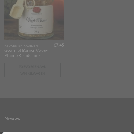
€
7,45
KEUKEN EN KRUIDEN
Gourmet Berner Veggi-
Pfanne Kruidenmix
TOEVOEGEN AAN
WINKELWAGEN
Nieuws