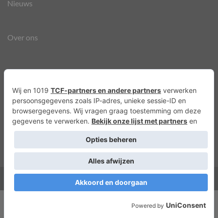
Nieuws
Over ons
Agenda
Privacyverklaring
Cookies
Copyright 2026 ©
Lots of Molly