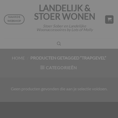
Ga
LANDELIJK &
naar
STOER WONEN
inhoud
NAAR DE
WEBSHOP
Stoer Sober en Landelijke
Woonaccessoires by Lots of Molly
HOME
/
PRODUCTEN GETAGGED “TRAPGEVEL”
CATEGORIEËN
Geen producten gevonden die aan je selectie voldoen.