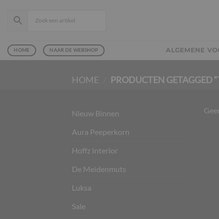
Ga
naar
inhoud
ALGEMENE V
HOME
NAAR DE WEBSHOP
HOME
/
PRODUCTEN GETAGGED “
Geen
Nieuw Binnen
Aura Peeperkorn
Hoffz Interior
De Meidenmuts
Luksa
Sale