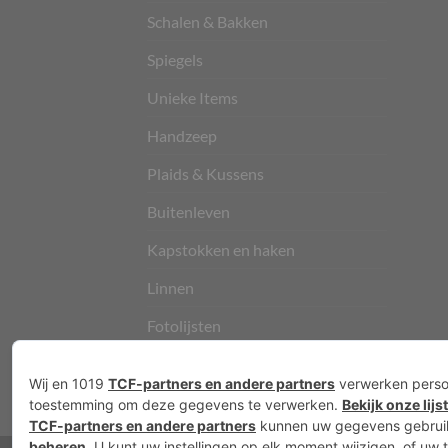
Schalen & Bakken
Spiegels
Unieke Items
Handzeep
Plaids & Kussens
Buitenleven
Kapstokken en haken
Linnen
Fotolijsten
Vloerkleden