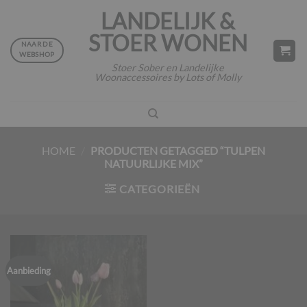
Ga
LANDELIJK &
naar
STOER WONEN
inhoud
NAAR DE
WEBSHOP
Stoer Sober en Landelijke
Woonaccessoires by Lots of Molly
HOME
/
PRODUCTEN GETAGGED “TULPEN
NATUURLIJKE MIX”
CATEGORIEËN
Aanbieding