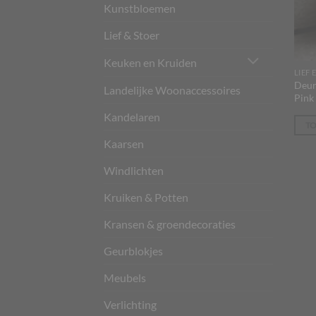
Kunstbloemen
Lief & Stoer
Keuken en Kruiden
LIEF 
Deur
Landelijke Woonaccessoires
Pink
Kandelaren
T
Kaarsen
Windlichten
Kruiken & Potten
Kransen & groendecoraties
Geurblokjes
Meubels
Verlichting