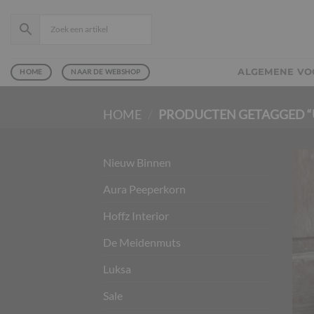
Ga
naar
inhoud
ALGEMENE V
HOME
NAAR DE WEBSHOP
HOME
/
PRODUCTEN GETAGGED “
Nieuw Binnen
Aura Peeperkorn
Hoffz Interior
De Meidenmuts
Luksa
Sale