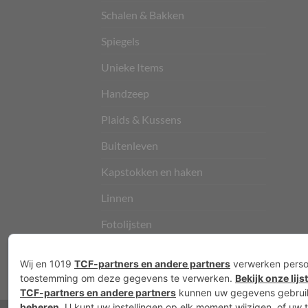
Schalen & Bakken
Spiegels
Unieke Items
Handzeep
Plaids & Kussens
Buitenleven
Kapstokken en haken
Linnen
Fotolijsten
Vloerkleden