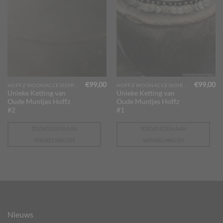
€
99,00
€
99,00
HOFFZ WOONACCESSOIRES
HOFFZ WOONACCESSOIRES
Unieke Ketting van
Unieke Ketting van
Oude Muntjes Hoffz
Oude Muntjes Hoffz
#2
#1
TOEVOEGEN AAN
TOEVOEGEN AAN
WINKELWAGEN
WINKELWAGEN
Nieuws