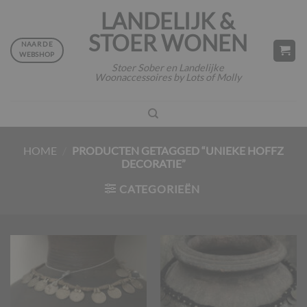
Ga
LANDELIJK &
naar
STOER WONEN
inhoud
NAAR DE
WEBSHOP
Stoer Sober en Landelijke
Woonaccessoires by Lots of Molly
HOME
/
PRODUCTEN GETAGGED “UNIEKE HOFFZ
DECORATIE”
CATEGORIEËN