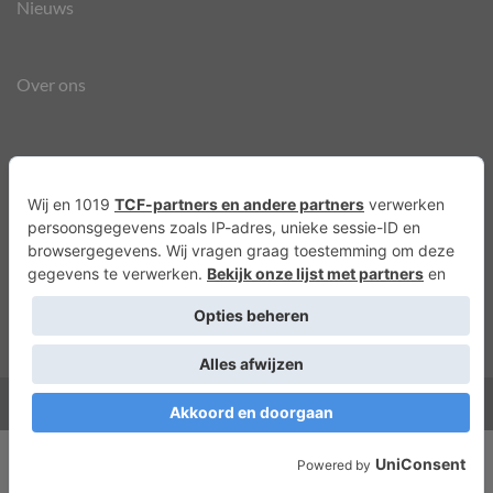
Nieuws
Over ons
Agenda
Privacyverklaring
Cookies
Copyright 2026 ©
Lots of Molly