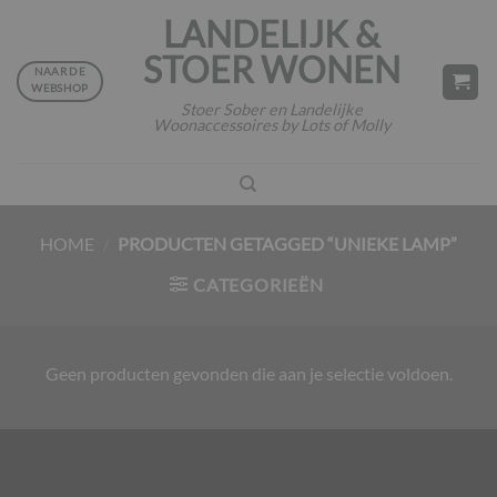
Ga
LANDELIJK &
naar
STOER WONEN
inhoud
NAAR DE
WEBSHOP
Stoer Sober en Landelijke
Woonaccessoires by Lots of Molly
HOME
/
PRODUCTEN GETAGGED “UNIEKE LAMP”
CATEGORIEËN
Geen producten gevonden die aan je selectie voldoen.