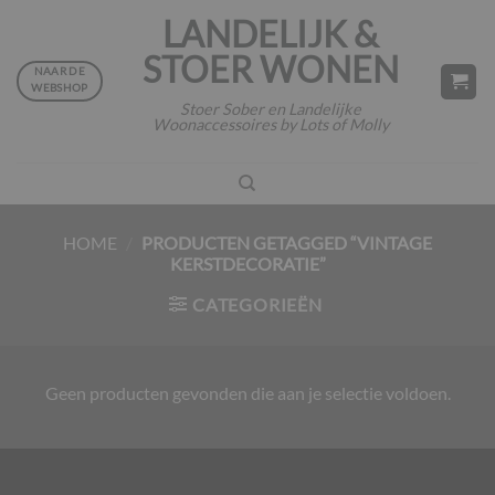
Ga
LANDELIJK &
naar
STOER WONEN
inhoud
NAAR DE
WEBSHOP
Stoer Sober en Landelijke
Woonaccessoires by Lots of Molly
HOME
/
PRODUCTEN GETAGGED “VINTAGE
KERSTDECORATIE”
CATEGORIEËN
Geen producten gevonden die aan je selectie voldoen.