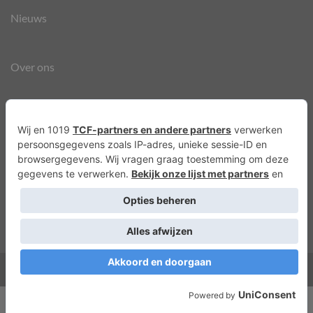
Nieuws
Over ons
Agenda
Privacyverklaring
Cookies
Copyright 2026 ©
Lots of Molly