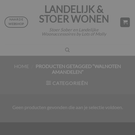
Ga
LANDELIJK &
naar
STOER WONEN
inhoud
NAAR DE
WEBSHOP
Stoer Sober en Landelijke
Woonaccessoires by Lots of Molly
HOME
/
PRODUCTEN GETAGGED “WALNOTEN
AMANDELEN”
CATEGORIEËN
Geen producten gevonden die aan je selectie voldoen.