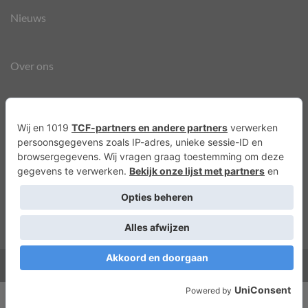
Nieuws
Over ons
Agenda
Privacyverklaring
Cookies
Copyright 2026 ©
Lots of Molly