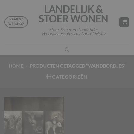
Ga
LANDELIJK &
naar
STOER WONEN
inhoud
NAAR DE
WEBSHOP
Stoer Sober en Landelijke
Woonaccessoires by Lots of Molly
HOME
/
PRODUCTEN GETAGGED “WANDBORDJES”
CATEGORIEËN