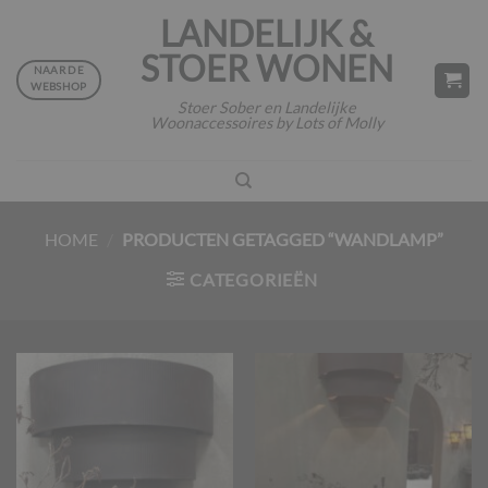
Ga
LANDELIJK &
naar
STOER WONEN
inhoud
NAAR DE
WEBSHOP
Stoer Sober en Landelijke
Woonaccessoires by Lots of Molly
HOME
/
PRODUCTEN GETAGGED “WANDLAMP”
CATEGORIEËN