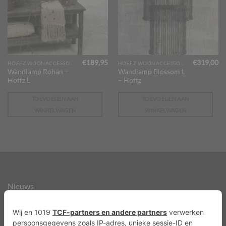
€
189,95
€
319,00
HOFFZ WOONACCESSOIRES
HOFFZ WOONACCESSOIRES
Wandlamp Rohan –
Wandlamp Blossom L
Hoffz L
– Hoffz
TOEVOEGEN AAN
TOEVOEGEN AAN
WINKELWAGEN
WINKELWAGEN
Nieuws
Over ons