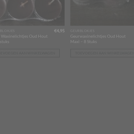
€
4,95
BLOKJES
GEURBLOKJES
 Waxinelichtjes Oud Hout
Geurwaxinelichtjes Oud Hout
stuks
Maxi – 8 Stuks
OEVOEGEN AAN WINKELWAGEN
TOEVOEGEN AAN WINKELWAGE