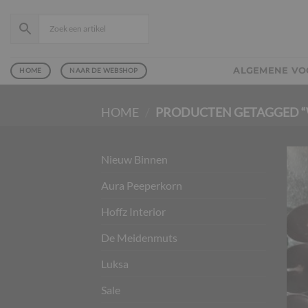
Ga
naar
inhoud
ALGEMENE V
HOME
NAAR DE WEBSHOP
HOME
/
PRODUCTEN GETAGGED “
Nieuw Binnen
Aura Peeperkorn
Hoffz Interior
De Meidenmuts
Luksa
Sale