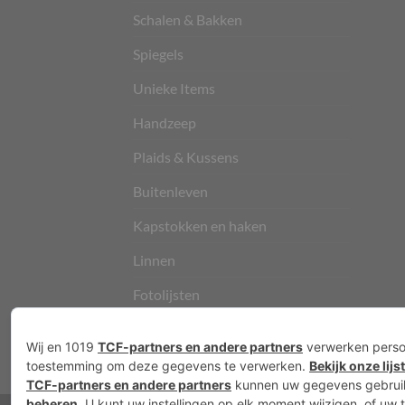
Schalen & Bakken
Spiegels
Unieke Items
Handzeep
Plaids & Kussens
Buitenleven
Kapstokken en haken
Linnen
Fotolijsten
Vloerkleden