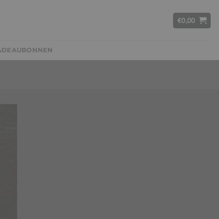
€
0,00
ADEAUBONNEN