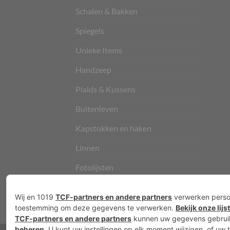
Schalen & Bakken
Spiegels
Unieke Items
Handzeep
Plaids & Kussens
Buitenleven
Kapstokken en haken
Linnen
Fotolijsten
Vloerkleden