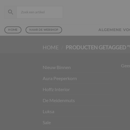
Ga
naar
inhoud
ALGEMENE V
HOME
NAAR DE WEBSHOP
HOME
/
PRODUCTEN GETAGGED “
Geen
Nieuw Binnen
Aura Peeperkorn
Hoffz Interior
De Meidenmuts
Luksa
Sale