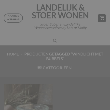
Ga
LANDELIJK &
naar
STOER WONEN
inhoud
NAAR DE
WEBSHOP
Stoer Sober en Landelijke
Woonaccessoires by Lots of Molly
HOME
/
PRODUCTEN GETAGGED “WINDLICHT MET
BUBBELS”
CATEGORIEËN