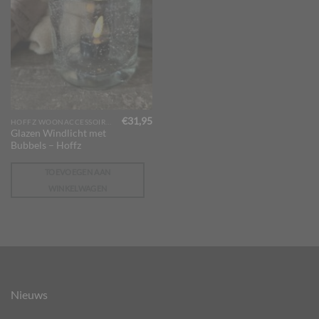
€
31,95
HOFFZ WOONACCESSOIRES
Glazen Windlicht met
Bubbels – Hoffz
TOEVOEGEN AAN
WINKELWAGEN
Nieuws