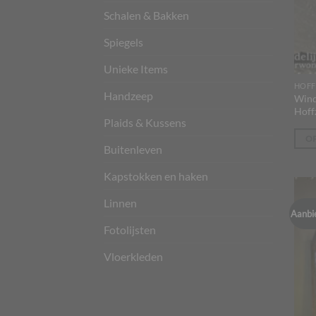
Schalen & Bakken
Spiegels
Unieke Items
Dit
Handzeep
Wind
prod
Hoff
heeft
Plaids & Kussens
meer
OP
Buitenleven
varia
Deze
Kapstokken en haken
optie
Linnen
kan
Aanbi
geko
Fotolijsten
word
op
Vloerkleden
de
prod