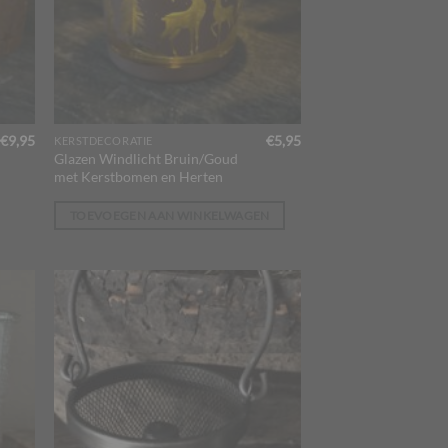
Prijsklasse:
€
9,95
€
5,95
KERSTDECORATIE
€5,95
Glazen Windlicht Bruin/Goud
tot
met Kerstbomen en Herten
€9,95
TOEVOEGEN AAN WINKELWAGEN