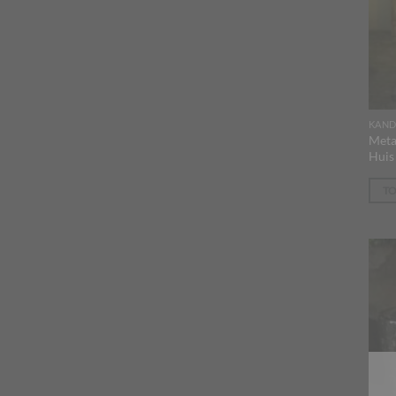
KAND
Meta
Huis 
T