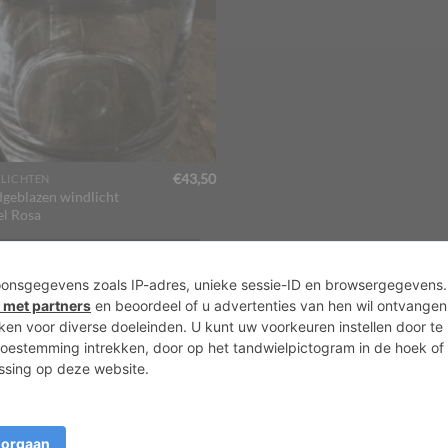
€
43,50
LICHTEN
geblazen windlicht
el Rosa
OEVOEGEN AAN WINKELWAGEN
Over ons
Agenda
Priv