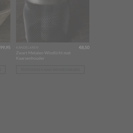
99,95
€
8,50
KANDELAREN
Zwart Metalen Windlicht met
Kaarsenhouder
N
TOEVOEGEN AAN WINKELWAGEN