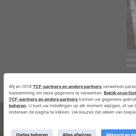
WIND
Hand
Kart
T
Nieuws