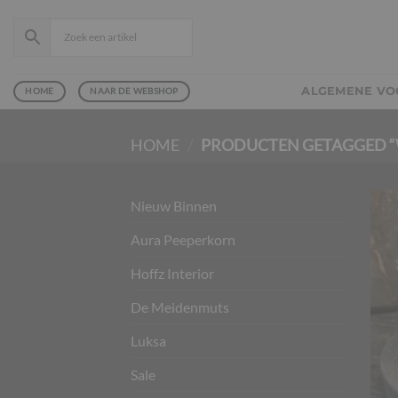
Ga
naar
inhoud
ALGEMENE V
HOME
NAAR DE WEBSHOP
HOME
/
PRODUCTEN GETAGGED “
Nieuw Binnen
Aura Peeperkorn
Hoffz Interior
De Meidenmuts
Luksa
Sale