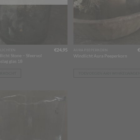
€
24,95
€
LICHTEN
AURA PEEPERKORN
licht Stone – Sfeervol
Windlicht Aura Peeperkorn
slag glas 18
ERKOCHT
TOEVOEGEN AAN WINKELWAGE