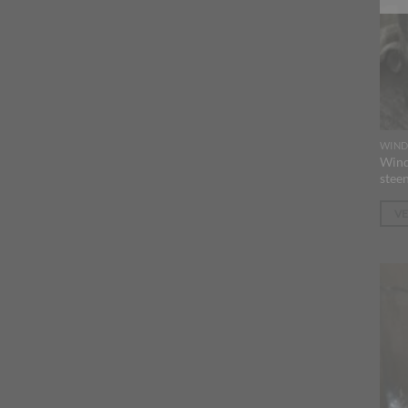
WIND
Wind
steen
V