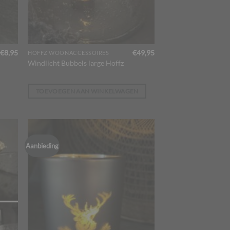
€
8,95
€
49,95
HOFFZ WOONACCESSOIRES
Windlicht Bubbels large Hoffz
TOEVOEGEN AAN WINKELWAGEN
Aanbieding