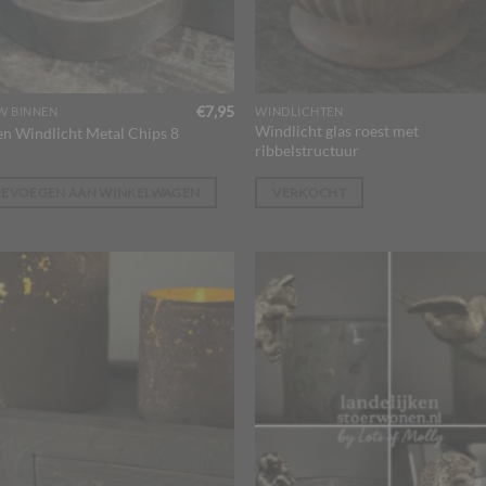
€
7,95
W BINNEN
WINDLICHTEN
Windlicht glas roest met
en Windlicht Metal Chips 8
ribbelstructuur
OEVOEGEN AAN WINKELWAGEN
VERKOCHT