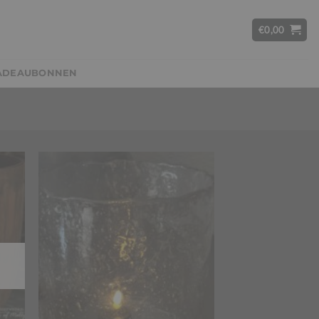
€
0,00
ADEAUBONNEN