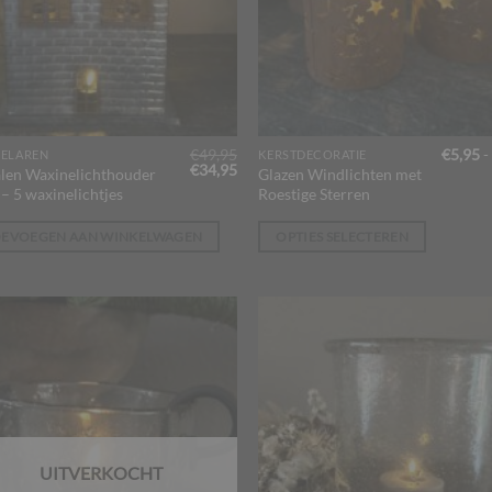
€
49,95
€
5,95
-
ELAREN
KERSTDECORATIE
Dit
Oorspronkelijke
Huidige
€
34,95
len Waxinelichthouder
Glazen Windlichten met
prijs
prijs
product
– 5 waxinelichtjes
Roestige Sterren
was:
is:
heeft
€49,95.
€34,95.
meerdere
OEVOEGEN AAN WINKELWAGEN
OPTIES SELECTEREN
variaties.
Deze
optie
kan
gekozen
worden
op
de
productpagina
UITVERKOCHT