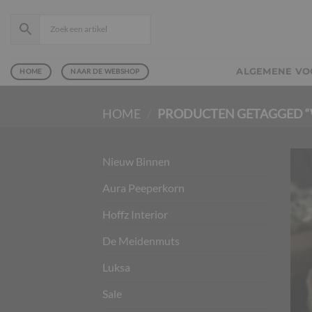
Ga
naar
inhoud
ALGEMENE V
HOME
NAAR DE WEBSHOP
HOME
/
PRODUCTEN GETAGGED “
Nieuw Binnen
Aura Peeperkorn
Hoffz Interior
De Meidenmuts
Luksa
Sale