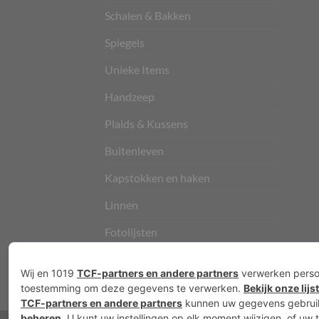
Schalen & Bakken
Spiegels
Unieke Items
Handzeep
Plaids & Kussens
Buitenleven
Kapstokken en haken
Linnen
Fotolijsten
Vloerkleden