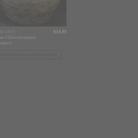
€
14,95
BLOKJES
van 5 Dennenappels
elgeur
OEVOEGEN AAN WINKELWAGEN