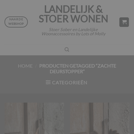
Ga
LANDELIJK &
naar
STOER WONEN
inhoud
NAAR DE
WEBSHOP
Stoer Sober en Landelijke
Woonaccessoires by Lots of Molly
HOME
/
PRODUCTEN GETAGGED “ZACHTE
DEURSTOPPER”
CATEGORIEËN