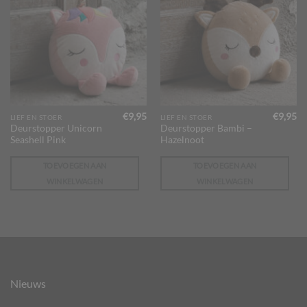
€
9,95
€
9,95
LIEF EN STOER
LIEF EN STOER
Deurstopper Unicorn
Deurstopper Bambi –
Seashell Pink
Hazelnoot
TOEVOEGEN AAN
TOEVOEGEN AAN
WINKELWAGEN
WINKELWAGEN
Nieuws