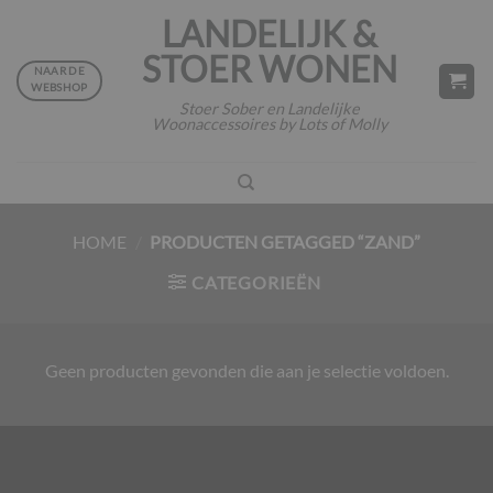
Ga
LANDELIJK &
naar
STOER WONEN
inhoud
NAAR DE
WEBSHOP
Stoer Sober en Landelijke
Woonaccessoires by Lots of Molly
HOME
/
PRODUCTEN GETAGGED “ZAND”
CATEGORIEËN
Geen producten gevonden die aan je selectie voldoen.