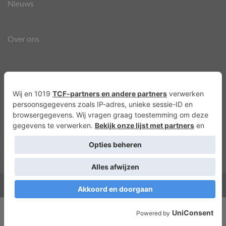
Nieuws
Over ons
Agenda
Privacyverklaring
Cookies
Copyright 2026 ©
Lots of Molly