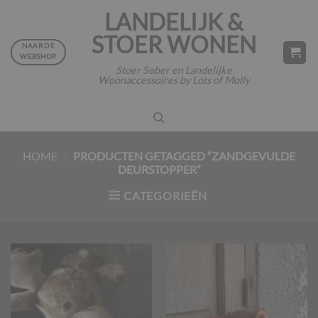
Ga
LANDELIJK &
naar
STOER WONEN
inhoud
NAAR DE
WEBSHOP
Stoer Sober en Landelijke
Woonaccessoires by Lots of Molly
HOME
/
PRODUCTEN GETAGGED “ZANDGEVULDE
DEURSTOPPER”
CATEGORIEËN