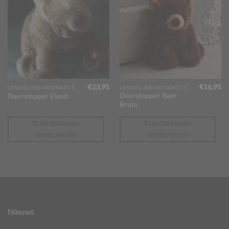
€
23,95
€
16,95
LANDELIJKE WOONACCESSOIRES
LANDELIJKE WOONACCESSOIRES
Deurstopper Beer
Deurstopper Eland
Bruin
TOEVOEGEN AAN
TOEVOEGEN AAN
WINKELWAGEN
WINKELWAGEN
Nieuws