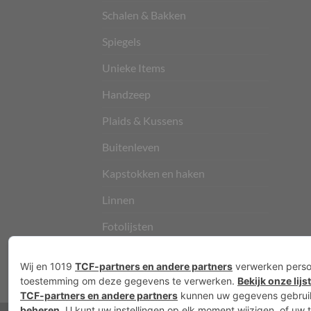
Schalen & Bakken
Spiegels
Unieke Items
Handzeep
Plaids & Kussens
Buitenleven
Kapstokken en haken
Linnen
Fotolijsten
Vloerkleden