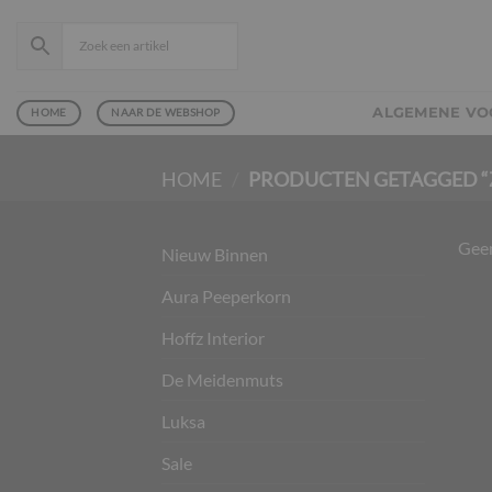
Ga
naar
inhoud
ALGEMENE V
HOME
NAAR DE WEBSHOP
HOME
/
PRODUCTEN GETAGGED “Z
Geen
Nieuw Binnen
Aura Peeperkorn
Hoffz Interior
De Meidenmuts
Luksa
Sale