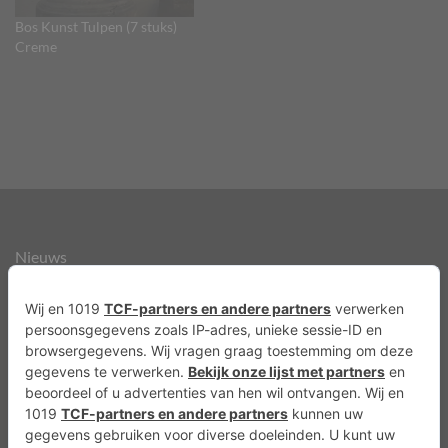
Bos Kunst Tulpen (7 stuks)
Creme
Nieuws
Over ons
Agenda