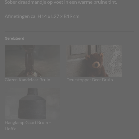
Sober draadmandje op voet in een warme bruine tint.
Afmetingen ca: H14 x L27 x B19 cm
Gerelateerd
Glazen Kandelaar Bruin
Deurstopper Beer Bruin
Hanglamp Gauri Bruin –
Hoffz