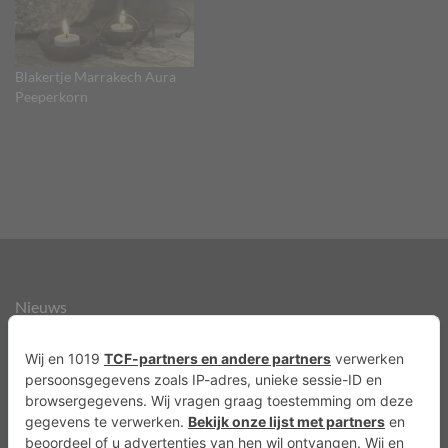
Blakertje Marrakech Aura
Peeperkorn
Nieuws
Over ons
Agenda