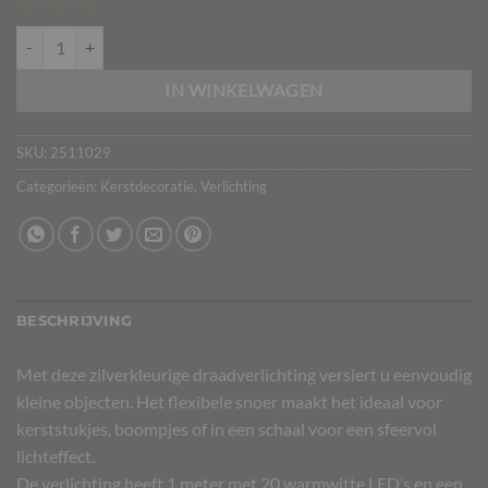
Op voorraad
Draadverlichting op batterijen 1m | 20 LED | Warm wit | Zilver aantal
IN WINKELWAGEN
SKU:
2511029
Categorieën:
Kerstdecoratie
,
Verlichting
BESCHRIJVING
Met deze zilverkleurige draadverlichting versiert u eenvoudig
kleine objecten. Het flexibele snoer maakt het ideaal voor
kerststukjes, boompjes of in een schaal voor een sfeervol
lichteffect.
De verlichting heeft 1 meter met 20 warmwitte LED’s en een